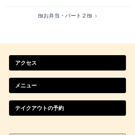
ナ
ビ
🍱お弁当・パート２🍱
ゲ
ー
シ
ョ
ン
アクセス
メニュー
テイクアウトの予約