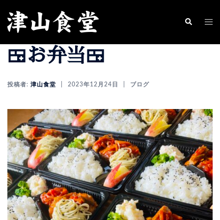
コ
ン
ト
検
索
テ
グ
🍱お弁当🍱
ン
ル
ツ
メ
へ
ニ
投稿者:
津山食堂
2023年12月24日
ブログ
ス
ュ
キ
ー
ッ
プ