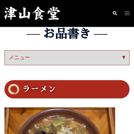
コ
ン
ト
検
索
テ
グ
お品書き
ン
ル
ツ
メ
へ
ニ
ス
ュ
キ
ー
ッ
プ
ラーメン