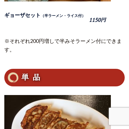
ギョーザセット
（半ラーメン・ライス付）
1150円
※それぞれ200円増しで半みそラーメン付にできま
す。
単 品