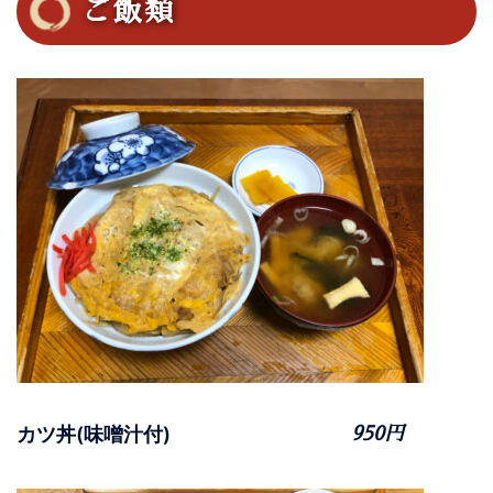
ご飯類
カツ丼(味噌汁付)
950円