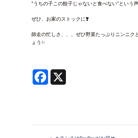
”うちの子この餃子じゃないと食べない”という
ぜひ、お家のストックに❣️
師走の忙しさ、、、ぜひ野菜たっぷりニンニク
ょう✨
Facebook
X
投
稿