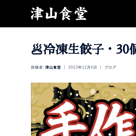
コ
ン
テ
ン
ツ
へ
🥟冷凍生餃子・30
ス
キ
ッ
投稿者:
津山食堂
2023年12月6日
ブログ
プ