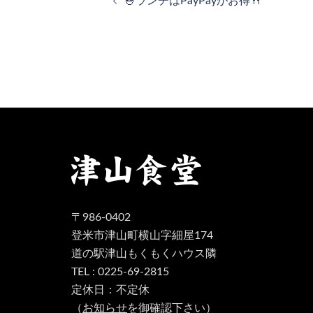
🍚ランチはPayPayがお得🍴
ナ
ビ
ゲ
ー
シ
ョ
ン
〒986-0402
登米市津山町横山字細屋174
道の駅津山もくもくハウス隣
TEL : 0225-69-2815
定休日：不定休
（
お知らせ
を御確認下さい）