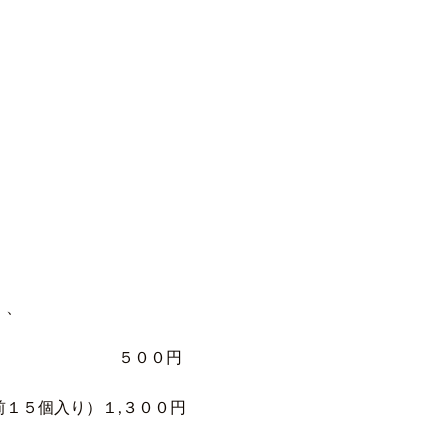
、、
前） ５００円
５個入り）１,３００円