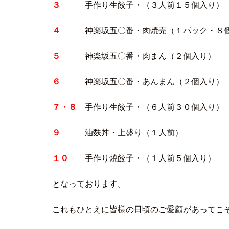
３
手作り生餃子・（３人前１５個入
４
神楽坂五〇番・肉焼売（１パック・８
５
神楽坂五〇番・肉まん（２個
６
神楽坂五〇番・あんまん（２個
７・８
手作り生餃子・（６人前３０個
９
油麩丼・上盛り（１人
１０
手作り焼餃子・（１人前５個
となっております。
これもひとえに皆様の日頃のご愛顧があってこそ