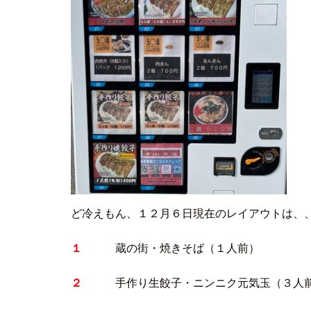
ど冷えもん、１２月６日現在のレイアウトは、
１
蔵の街・焼きそば（１人
２
手作り生餃子・ニンニク元気玉（３人前１