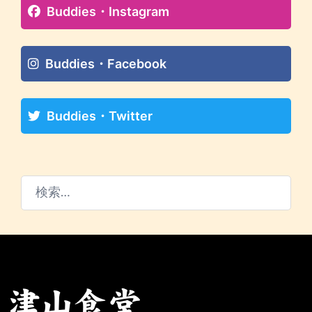
Buddies・Instagram
Buddies・Facebook
Buddies・Twitter
検
索: