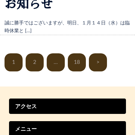
お知らせ
誠に勝手ではございますが、明日、１月１４日（水）は臨
時休業と […]
投
稿
1
2
…
18
>
の
ペ
ー
ジ
送
り
アクセス
メニュー