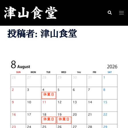
コ
ン
ト
検
索
テ
グ
ン
ル
投稿者:
津山食堂
ツ
メ
へ
ニ
ス
ュ
キ
ー
ッ
プ