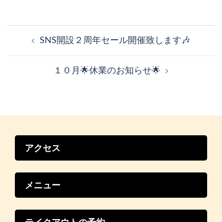
投
稿
SNS開設２周年セール開催致します🎶
ナ
ビ
１０月🌟休業のお知らせ🌟
ゲ
ー
シ
ョ
ン
アクセス
メニュー