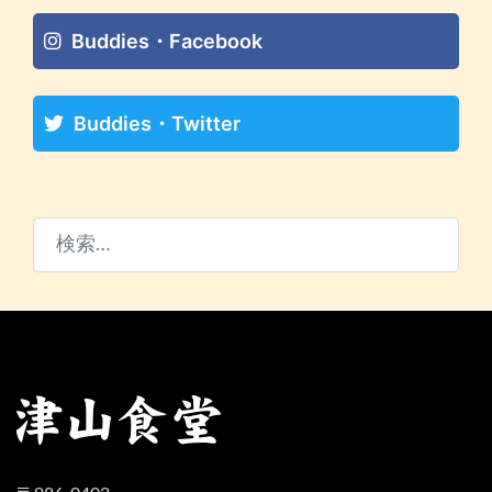
Buddies・Facebook
Buddies・Twitter
検
索: