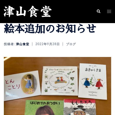
コ
ン
ト
検
索
テ
グ
絵本追加のお知らせ
ン
ル
ツ
メ
へ
ニ
投稿者:
津山食堂
2022年9月28日
ブログ
ス
ュ
キ
ー
ッ
プ