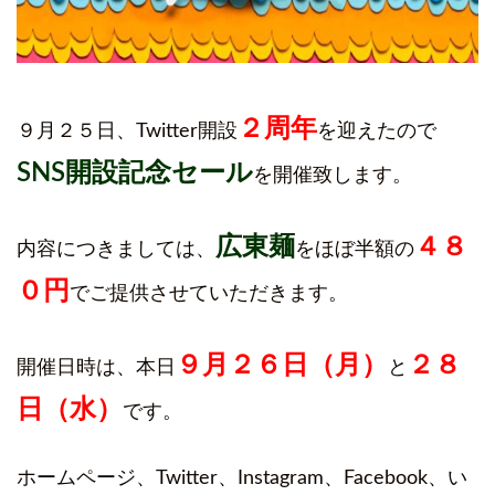
２周年
９月２５日、Twitter開設
を迎えたので
SNS開設記念セール
を開催致します。
広東麺
４８
内容につきましては、
をほぼ半額の
０円
でご提供させていただきます。
９月２６日（月）
２８
開催日時は、本日
と
日（水）
です。
ホームページ、Twitter、Instagram、Facebook、い