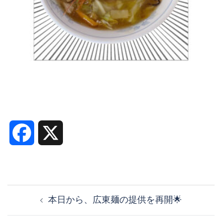
Facebook
X
投
稿
本日から、広東麺の提供を再開🌟
ナ
ビ