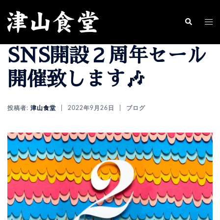
コ
ン
ト
検
索
テ
グ
SNS開設２周年セール
ン
ル
ツ
メ
開催致します🎶
へ
ニ
ス
ュ
投稿者:
津山食堂
2022年9月26日
ブログ
キ
ー
ッ
プ