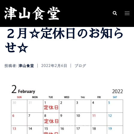
コ
ン
ト
検
索
テ
グ
２月☆定休日のお知ら
ン
ル
ツ
メ
せ☆
へ
ニ
ス
ュ
投稿者:
津山食堂
2022年2月6日
ブログ
キ
ー
ッ
プ