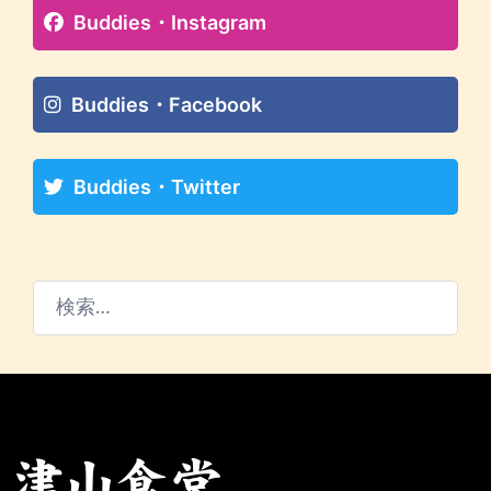
Buddies・Instagram
Buddies・Facebook
Buddies・Twitter
検
索: