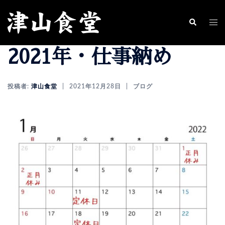
コ
ン
ト
検
索
テ
グ
2021年・仕事納め
ン
ル
ツ
メ
へ
ニ
投稿者:
津山食堂
2021年12月28日
ブログ
ス
ュ
キ
ー
ッ
プ