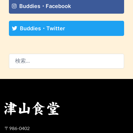
Buddies・Facebook
Buddies・Twitter
検
索:
〒986-0402