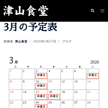
コ
ン
ト
検
索
テ
グ
3月の予定表
ン
ル
ツ
メ
へ
ニ
投稿者:
津山食堂
2026年2月27日
ブログ
ス
ュ
キ
ー
ッ
プ