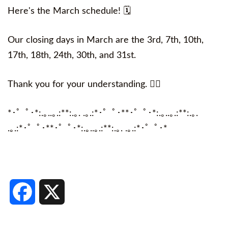
Here's the March schedule! 🗓️
Our closing days in March are the 3rd, 7th, 10th,
17th, 18th, 24th, 30th, and 31st.
Thank you for your understanding. 🙇‍♀️
*
･゜ﾟ･
*:.
｡
..
｡
.:**:.
｡
. .
｡
.:*
･゜ﾟ･
**
･゜ﾟ･
*:.
｡
..
｡
.:**:.
｡
.
.
｡
.:*
･゜ﾟ･
**
･゜ﾟ･
*:.
｡
..
｡
.:**:.
｡
. .
｡
.:*
･゜ﾟ･
*
Facebook
X