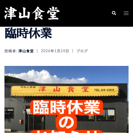
コ
ン
ト
検
索
テ
グ
臨時休業
ン
ル
ツ
メ
へ
ニ
投稿者:
津山食堂
2026年1月24日
ブログ
ス
ュ
キ
ー
ッ
プ