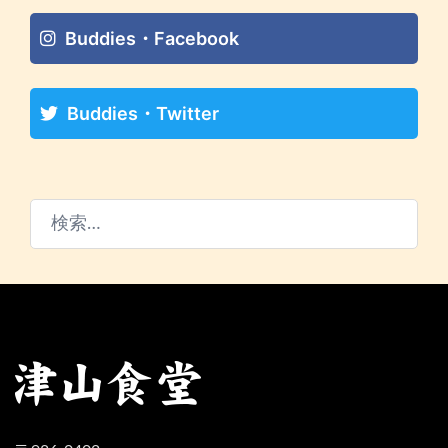
Buddies・Facebook
Buddies・Twitter
検
索: