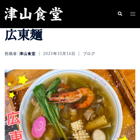
コ
ン
ト
検
索
テ
グ
広東麺
ン
ル
ツ
メ
へ
ニ
投稿者:
津山食堂
2025年10月16日
ブログ
ス
ュ
キ
ー
ッ
プ