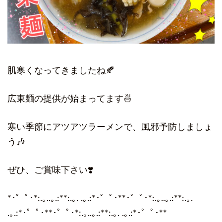
肌寒くなってきましたね🍂
広東麺の提供が始まってます🍜
寒い季節にアツアツラーメンで、風邪予防しましょ
う🎶
ぜひ、ご賞味下さい❣️
*･゜ﾟ･*:.｡..｡.:**:.｡. .｡.:*･゜ﾟ･**･゜ﾟ･*:.｡..｡.:**:.｡.
.｡.:*･゜ﾟ･**･゜ﾟ･*:.｡..｡.:**:.｡. .｡.:*･゜ﾟ･**