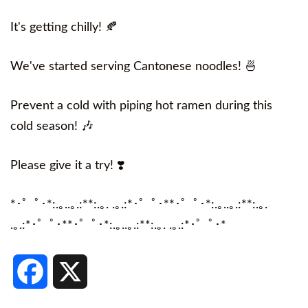
It's getting chilly! 🍂
We've started serving Cantonese noodles! 🍜
Prevent a cold with piping hot ramen during this
cold season! 🎶
Please give it a try! ❣️
*
･゜ﾟ･
*:.
｡
..
｡
.:**:.
｡
. .
｡
.:*
･゜ﾟ･
**
･゜ﾟ･
*:.
｡
..
｡
.:**:.
｡
.
.
｡
.:*
･゜ﾟ･
**
･゜ﾟ･
*:.
｡
..
｡
.:**:.
｡
. .
｡
.:*
･゜ﾟ･
*
Facebook
X