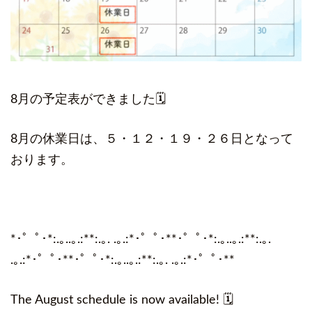
8月の予定表ができました🗓️
8月の休業日は、５・１２・１９・２６日となって
おります。
*･゜ﾟ･*:.｡..｡.:**:.｡. .｡.:*･゜ﾟ･**･゜ﾟ･*:.｡..｡.:**:.｡.
.｡.:*･゜ﾟ･**･゜ﾟ･*:.｡..｡.:**:.｡. .｡.:*･゜ﾟ･**
The August schedule is now available! 🗓️