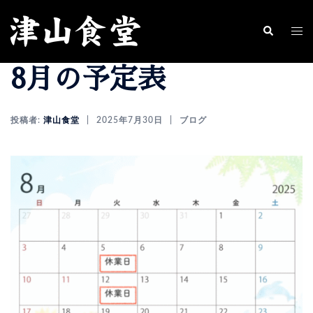
コ
ン
ト
検
索
テ
グ
8月の予定表
ン
ル
ツ
メ
へ
ニ
投稿者:
津山食堂
2025年7月30日
ブログ
ス
ュ
キ
ー
ッ
プ