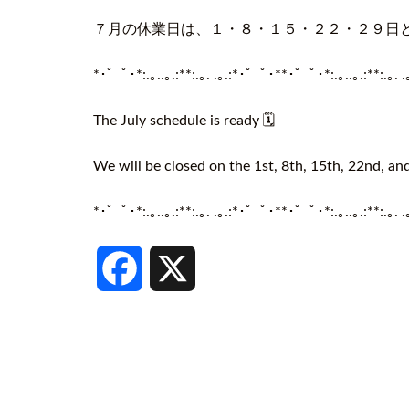
７月の休業日は、１・８・１５・２２・２９日と
*･゜ﾟ･*:.｡..｡.:**:.｡. .｡.:*･゜ﾟ･**･゜ﾟ･*:.｡..｡.:**:.｡. 
The July schedule is ready 🗓️
We will be closed on the 1st, 8th, 15th, 22nd, and
*
･゜ﾟ･
*:.
｡
..
｡
.:**:.
｡
. .
｡
.:*
･゜ﾟ･
**
･゜ﾟ･
*:.
｡
..
｡
.:**:.
｡
. .
Facebook
X