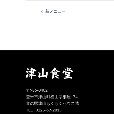
投
稿
新メニュー
ナ
ビ
ゲ
ー
シ
ョ
ン
〒986-0402
登米市津山町横山字細屋174
道の駅津山もくもくハウス隣
TEL : 0225-69-2815