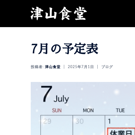
コ
ン
テ
ン
ツ
へ
7月の予定表
ス
キ
ッ
投稿者:
津山食堂
2025年7月1日
ブログ
プ