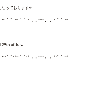
なっております⭐️
.｡.:*･゜ﾟ･**･゜ﾟ･*:.｡..｡.:**:.｡. .｡.:*･゜ﾟ･**
 29th of July.
｡
.:*
･゜ﾟ･
**
･゜ﾟ･
*:.
｡
..
｡
.:**:.
｡
. .
｡
.:*
･゜ﾟ･
**