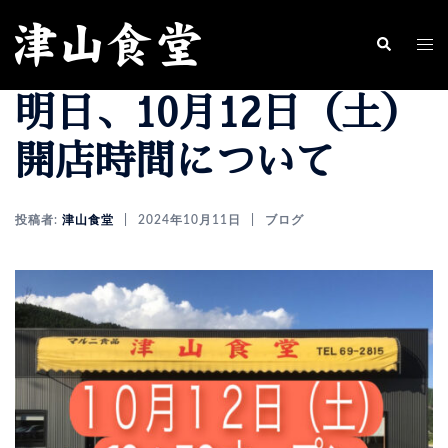
コ
ン
ト
検
索
テ
グ
明日、10月12日（土）
ン
ル
ツ
メ
開店時間について
へ
ニ
ス
ュ
投稿者:
津山食堂
2024年10月11日
ブログ
キ
ー
ッ
プ