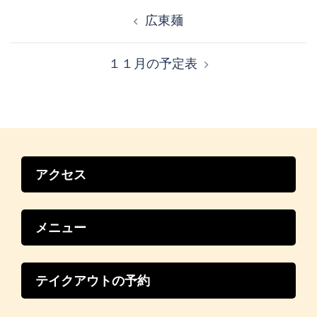
投
稿
広東麺
ナ
ビ
１１月の予定表
ゲ
ー
シ
ョ
ン
アクセス
メニュー
テイクアウトの予約