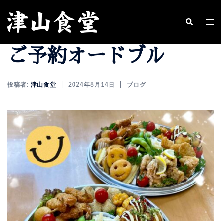
コ
ン
ト
検
索
テ
グ
ご予約オードブル
ン
ル
ツ
メ
へ
ニ
投稿者:
津山食堂
2024年8月14日
ブログ
ス
ュ
キ
ー
ッ
プ