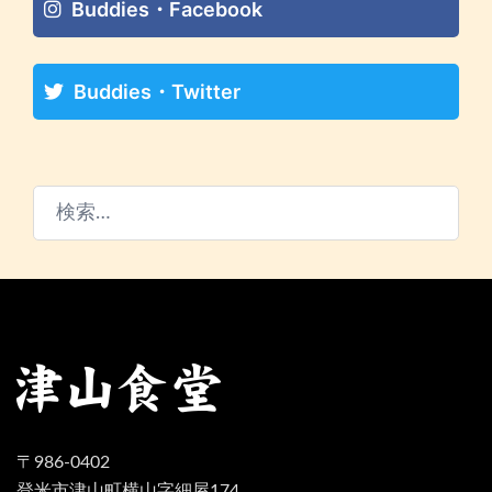
Buddies・Facebook
Buddies・Twitter
検
索:
〒986-0402
登米市津山町横山字細屋174