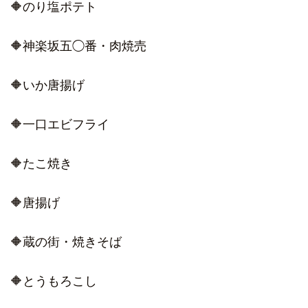
🔶のり塩ポテト
🔶神楽坂五◯番・肉焼売
🔶いか唐揚げ
🔶一口エビフライ
🔶たこ焼き
🔶唐揚げ
🔶蔵の街・焼きそば
🔶とうもろこし