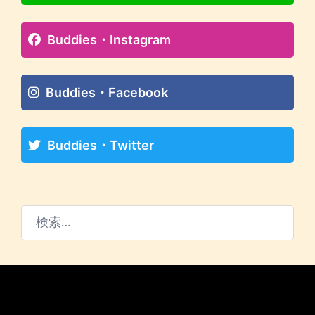
Buddies・Instagram
Buddies・Facebook
Buddies・Twitter
検
索: