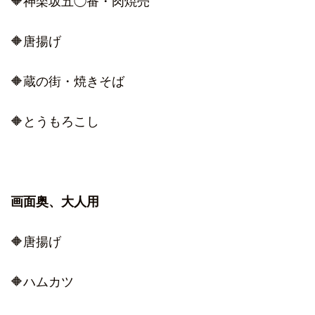
🔶神楽坂五◯番・肉焼売
🔶唐揚げ
🔶蔵の街・焼きそば
🔶とうもろこし
画面奥、大人用
🔶唐揚げ
🔶ハムカツ