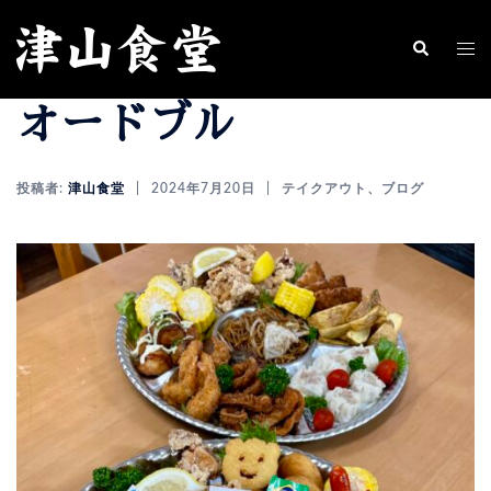
コ
ン
ト
検
索
テ
グ
オードブル
ン
ル
ツ
メ
へ
ニ
投稿者:
津山食堂
2024年7月20日
テイクアウト
、
ブログ
ス
ュ
キ
ー
ッ
プ