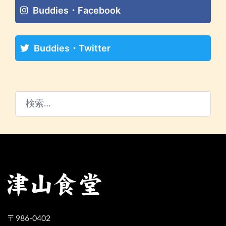
Buddies・Facebook
Buddies・Twitter
検
索:
〒986-0402