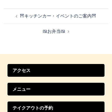
投
稿
⛩️キッチンカー・イベントのご案内⛩️
ナ
ビ
🍱お弁当🍱
ゲ
ー
シ
ョ
ン
アクセス
メニュー
テイクアウトの予約