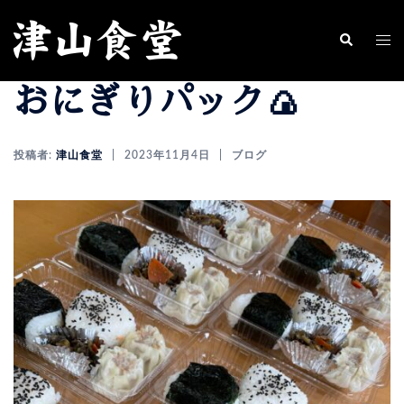
コ
ン
ト
検
索
テ
グ
おにぎりパック🍙
ン
ル
ツ
メ
へ
ニ
投稿者:
津山食堂
2023年11月4日
ブログ
ス
ュ
キ
ー
ッ
プ