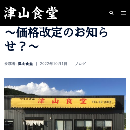
コ
ン
ト
検
索
テ
グ
〜価格改定のお知ら
ン
ル
ツ
メ
せ？〜
へ
ニ
ス
ュ
投稿者:
津山食堂
2022年10月1日
ブログ
キ
ー
ッ
プ