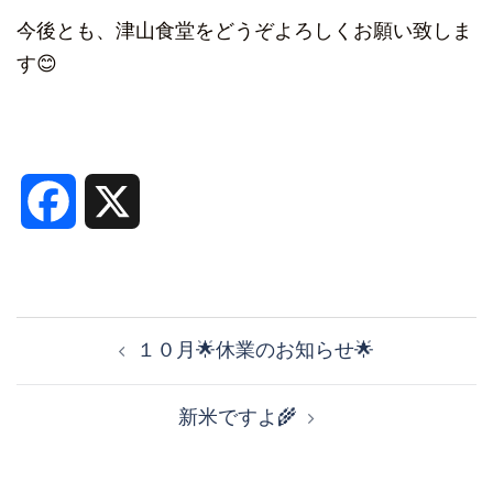
今後とも、津山食堂をどうぞよろしくお願い致しま
す😊
Facebook
X
投
稿
１０月🌟休業のお知らせ🌟
ナ
ビ
新米ですよ🌾
ゲ
ー
シ
ョ