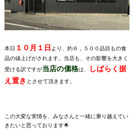
１０月１日
本日
より、約６，５００品目もの食
品の値上げがされます。当店も、その影響を大きく
当店の価格
しばらく据
受ける訳ですが
は、
え置き
とさせて頂きます。
この大変な実情を、みなさんと一緒に乗り越えてい
きたいと思っております🌟