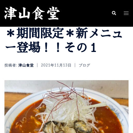
コ
ン
ト
検
索
テ
グ
＊期間限定＊新メニュ
ン
ル
ツ
メ
ー登場！！その１
へ
ニ
ス
ュ
投稿者:
津山食堂
2021年11月13日
ブログ
キ
ー
ッ
プ