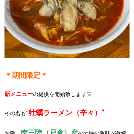
＊期間限定＊
新メニュー
の提供を開始致します🎊
”
牡蠣ラーメン（辛々）”
その名も
南三陸（戸倉）産
お隣、
の牡蠣の旨味が凝縮