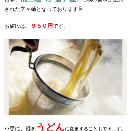
された辛々麺となっております🍜
９５０円
お値段は、
です。
うどん
※更に、麺を
に変更することもできます。