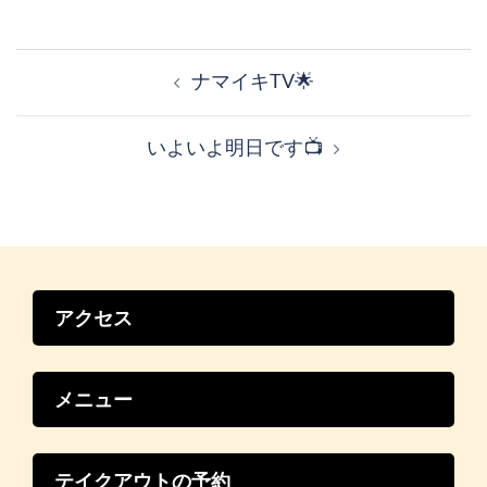
投
稿
ナマイキTV🌟
ナ
ビ
いよいよ明日です📺
ゲ
ー
シ
ョ
ン
アクセス
メニュー
テイクアウトの予約