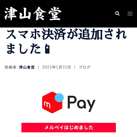
コ
ン
ト
検
索
テ
グ
スマホ決済が追加され
ン
ル
ツ
メ
ました📱
へ
ニ
ス
ュ
投稿者:
津山食堂
2021年1月31日
ブログ
キ
ー
ッ
プ