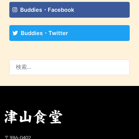
Buddies・Facebook
Buddies・Twitter
検
索:
〒986-0402