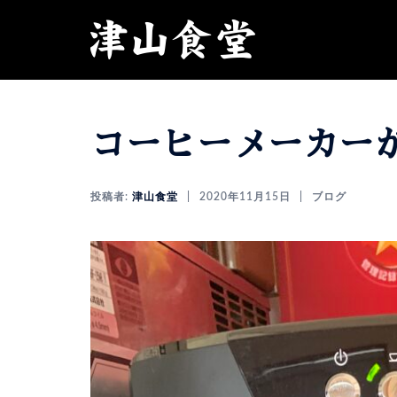
コ
ン
テ
ン
ツ
へ
コーヒーメーカー
ス
キ
ッ
投稿者:
津山食堂
2020年11月15日
ブログ
プ