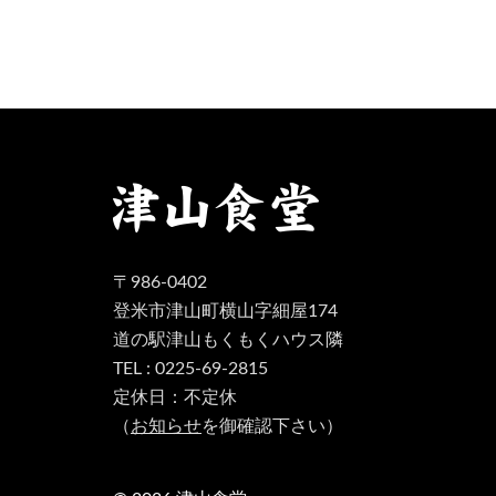
ー
シ
ョ
ン
〒986-0402
登米市津山町横山字細屋174
道の駅津山もくもくハウス隣
TEL : 0225-69-2815
定休日：不定休
（
お知らせ
を御確認下さい）