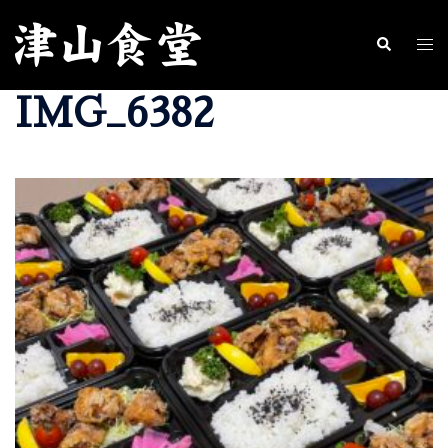
コ
ン
ト
検
索
テ
グ
IMG_6382
ン
ル
ツ
メ
へ
ニ
ス
ュ
キ
ー
ッ
プ