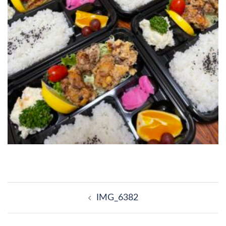
投
稿
IMG_6382
ナ
ビ