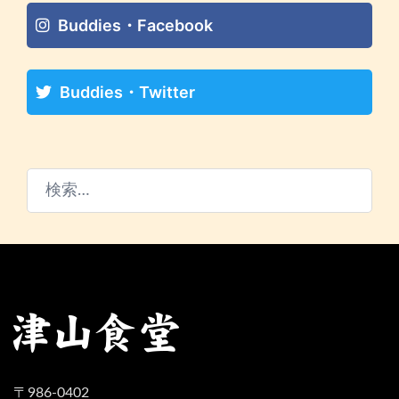
Buddies・Facebook
Buddies・Twitter
検
索:
〒986-0402