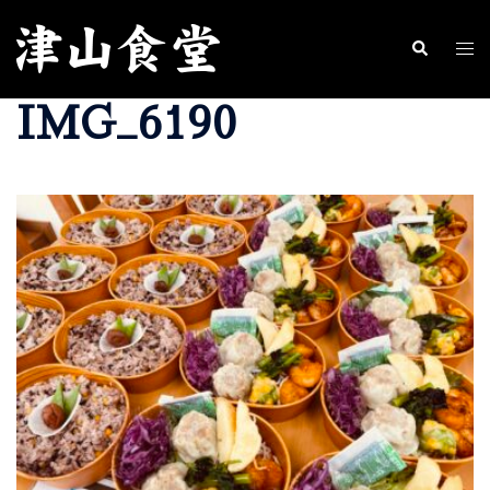
コ
ン
ト
検
索
テ
グ
IMG_6190
ン
ル
ツ
メ
へ
ニ
ス
ュ
キ
ー
ッ
プ