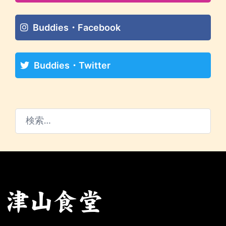
Buddies・Facebook
Buddies・Twitter
検
索: