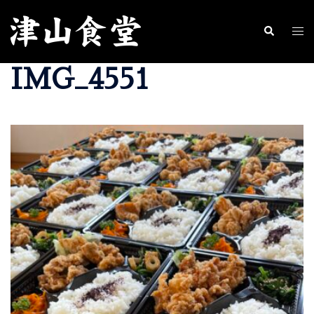
コ
ン
ト
検
索
テ
グ
IMG_4551
ン
ル
ツ
メ
へ
ニ
ス
ュ
キ
ー
ッ
プ