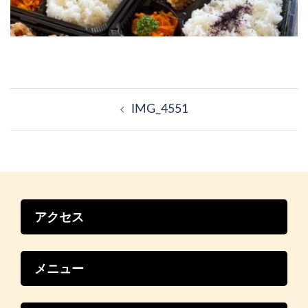
投
稿
IMG_4551
ナ
ビ
ゲ
ー
シ
ョ
ン
アクセス
メニュー