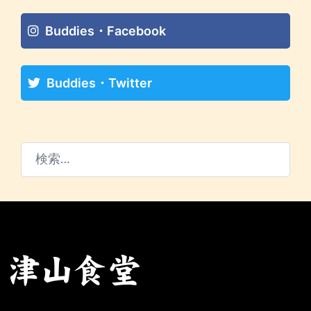
Buddies・Facebook
Buddies・Twitter
検
索: