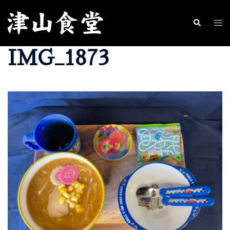
コ
ン
ト
検
索
テ
グ
IMG_1873
ン
ル
ツ
メ
へ
ニ
ス
ュ
キ
ー
ッ
プ