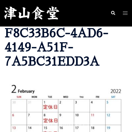
コ
ン
ト
検
索
テ
グ
F8C33B6C-4AD6-
ン
ル
ツ
メ
4149-A51F-
へ
ニ
ス
ュ
7A5BC31EDD3A
キ
ー
ッ
プ