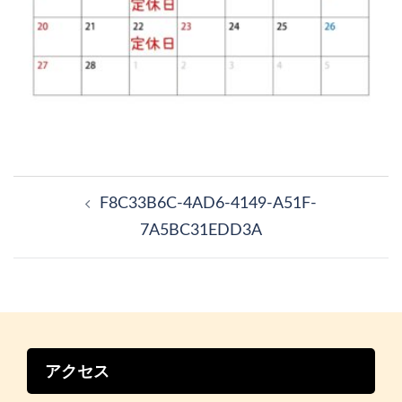
投
稿
F8C33B6C-4AD6-4149-A51F-
ナ
7A5BC31EDD3A
ビ
ゲ
ー
シ
ョ
ン
アクセス