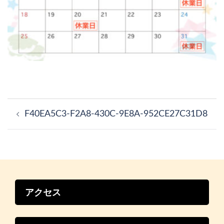
投
稿
F40EA5C3-F2A8-430C-9E8A-952CE27C31D8
ナ
ビ
ゲ
ー
シ
ョ
ン
アクセス