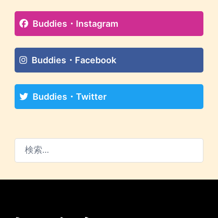
Buddies・Instagram
Buddies・Facebook
Buddies・Twitter
検
索: