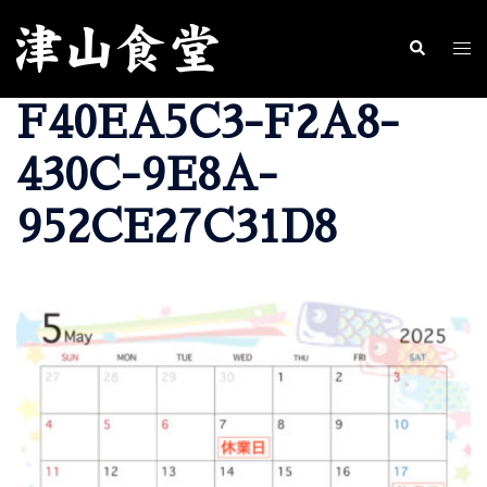
コ
ン
ト
検
索
テ
グ
F40EA5C3-F2A8-
ン
ル
ツ
メ
430C-9E8A-
へ
ニ
ス
ュ
952CE27C31D8
キ
ー
ッ
プ