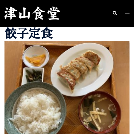
コ
ン
ト
検
索
テ
グ
餃子定食
ン
ル
ツ
メ
へ
ニ
ス
ュ
キ
ー
ッ
プ