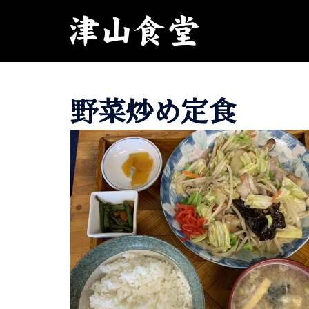
コ
ン
テ
ン
ツ
へ
野菜炒め定食
ス
キ
ッ
プ