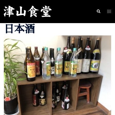
コ
ン
ト
検
索
テ
グ
日本酒
ン
ル
ツ
メ
へ
ニ
ス
ュ
キ
ー
ッ
プ