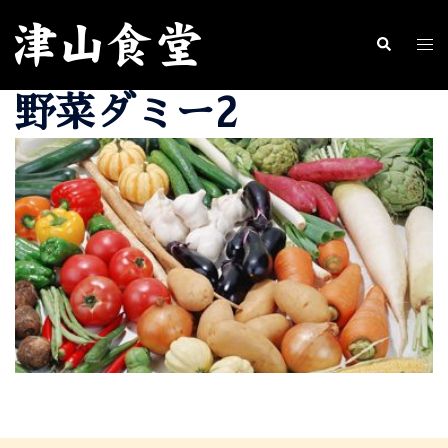
コ
ン
ト
検
索
テ
グ
野菜ダミー2
ン
ル
ツ
メ
へ
ニ
ス
ュ
キ
ー
ッ
プ