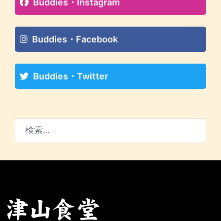
Buddies・Instagram
Buddies・Facebook
Buddies・Twitter
検
索: