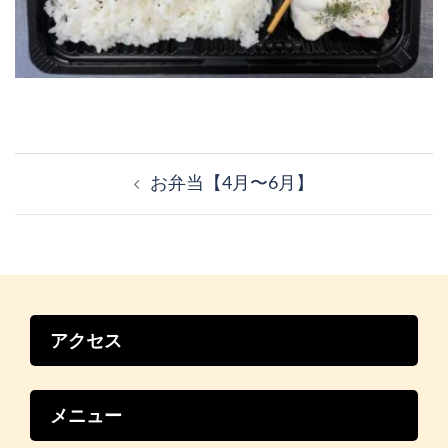
投
稿
お弁当【4月〜6月】
ナ
ビ
ゲ
ー
シ
ョ
ン
アクセス
メニュー