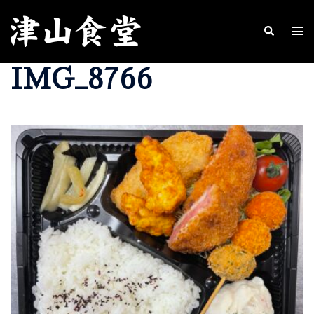
コ
ン
ト
検
索
テ
グ
IMG_8766
ン
ル
ツ
メ
へ
ニ
ス
ュ
キ
ー
ッ
プ