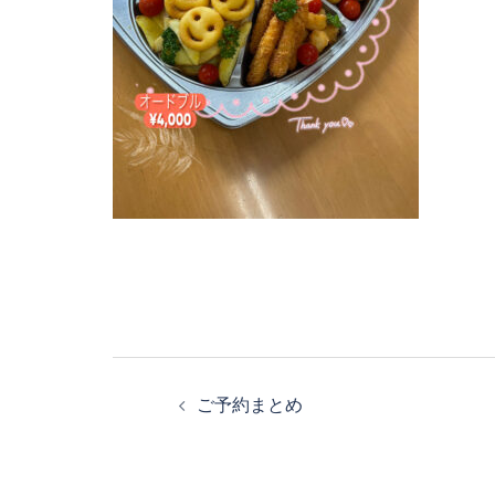
投
稿
ご予約まとめ
ナ
ビ
ゲ
ー
シ