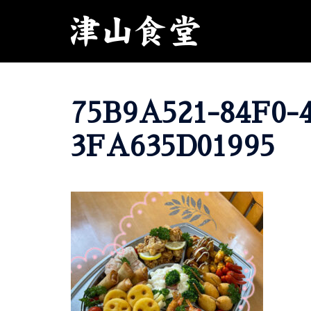
コ
ン
テ
ン
ツ
へ
75B9A521-84F0-
ス
キ
3FA635D01995
ッ
プ