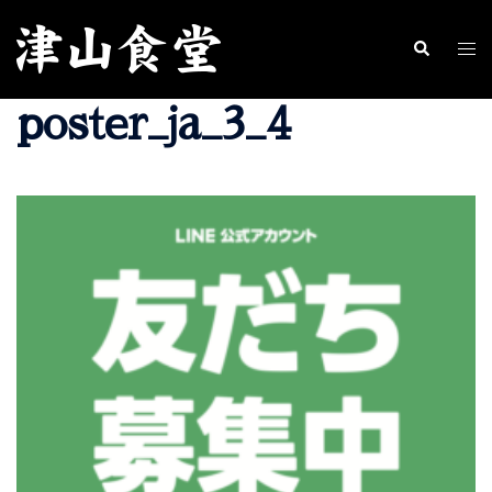
コ
ン
ト
検
索
テ
グ
poster_ja_3_4
ン
ル
ツ
メ
へ
ニ
ス
ュ
キ
ー
ッ
プ