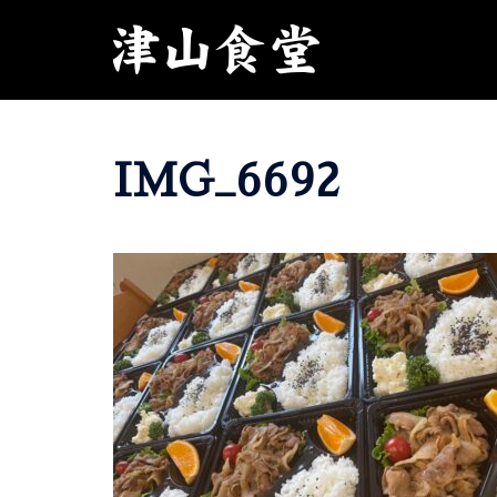
コ
ン
テ
ン
ツ
へ
IMG_6692
ス
キ
ッ
プ