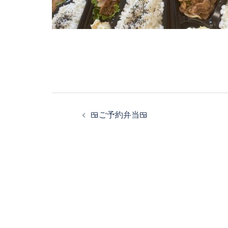
投
稿
🍱ご予約弁当🍱
ナ
ビ
ゲ
ー
シ
ョ
ン