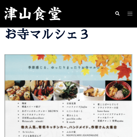
コ
ン
ト
検
索
テ
グ
お寺マルシェ３
ン
ル
ツ
メ
へ
ニ
ス
ュ
キ
ー
ッ
プ