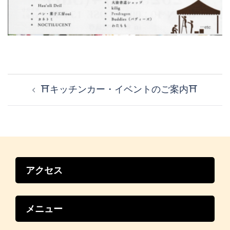
投
稿
⛩️キッチンカー・イベントのご案内⛩️
ナ
ビ
ゲ
ー
シ
ョ
ン
アクセス
メニュー