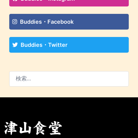
Buddies・Facebook
Buddies・Twitter
検
索: