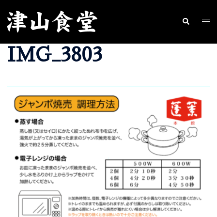
コ
ン
ト
検
索
テ
グ
IMG_3803
ン
ル
ツ
メ
へ
ニ
ス
ュ
キ
ー
ッ
プ