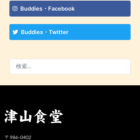
Buddies・Facebook
Buddies・Twitter
検
索:
〒986-0402