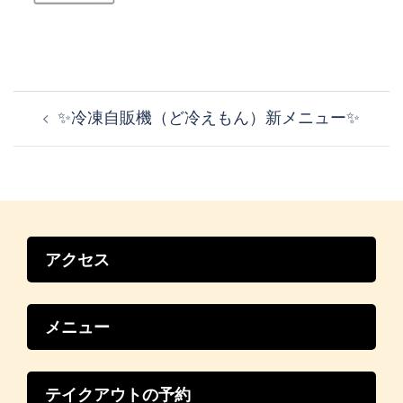
投
稿
✨冷凍自販機（ど冷えもん）新メニュー✨
ナ
ビ
ゲ
ー
シ
ョ
ン
アクセス
メニュー
テイクアウトの予約