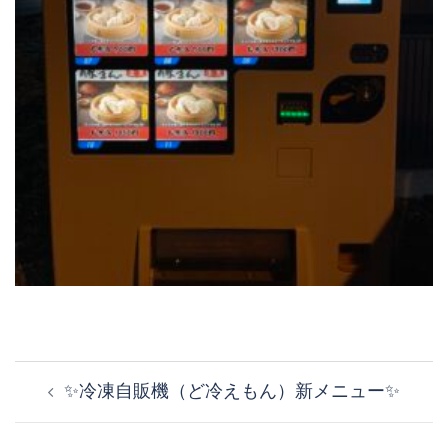
投
稿
✨冷凍自販機（ど冷えもん）新メニュー✨
ナ
ビ