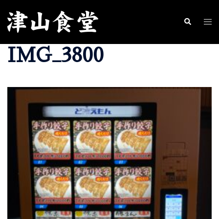
コ
ン
ト
検
索
テ
グ
IMG_3800
ン
ル
ツ
メ
へ
ニ
ス
ュ
キ
ー
ッ
プ